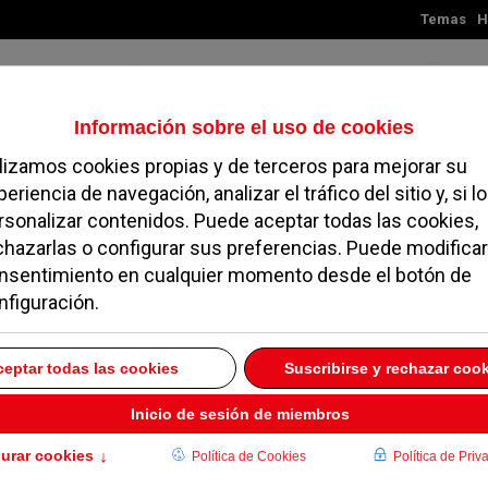
Temas
H
Sábado, 08 de agosto de 2026
TES
MADRID
NOROESTE
SOCIEDAD
MAGAZINE
SERVICIOS
al
volver a archivo mensual
 totaly
62
of our articles broken down into Months and Years.