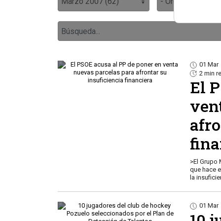
01 Mar
2 min r
El 
ven
afro
fin
>El Grupo 
que hace e
la insufici
01 Mar
10 j