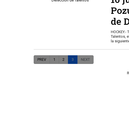
Poz
de 
HOCKEY.- T
Talentos, 
la siguient
PREV
1
2
3
NEXT
R