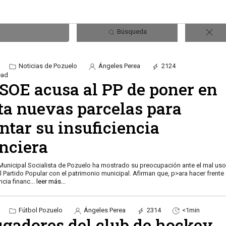
Búsqueda
Noticias de Pozuelo
Ángeles Perea
2124
ead
PSOE acusa al PP de poner en
ta nuevas parcelas para
ntar su insuficiencia
anciera
Municipal Socialista de Pozuelo ha mostrado su preocupación ante el mal us
l Partido Popular con el patrimonio municipal. Afirman que, p>ara hacer frente
encia financ
...
leer más...
Fútbol Pozuelo
Ángeles Perea
2314
<1min
ugadores del club de hockey