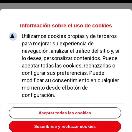
Sábado, 08 de agosto de 2026
Docrys
Dirección:
C/ Barlovento 1 C.C. Zoco Pozuelo 123-125
Pozuelo de Alarcón
Madrid
28223
Teléfono:
917159231
Descargar la información como:
vCard