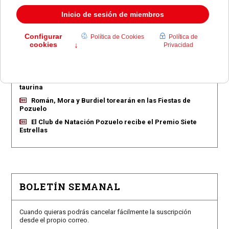
EN PORTADA
Pozuelo aprueba las 775 viviendas de Huerta Grande
Pozuelo confirma los conciertos para las fiestas
Consolación
Pozuelo abre la venta de entradas para su feria
taurina
Román, Mora y Burdiel torearán en las Fiestas de
Pozuelo
El Club de Natación Pozuelo recibe el Premio Siete
Estrellas
BOLETÍN SEMANAL
Cuando quieras podrás cancelar fácilmente la suscripción
desde el propio correo.