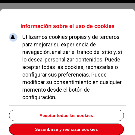
Domingo, 09 de agosto de 2026
Centro Médico
Estético Europa 2
Dirección:
AVDA. Europa 2 3
Pozuelo de Alarcón
Madrid
28224
Teléfono:
917140966
Descargar la información como:
vCard