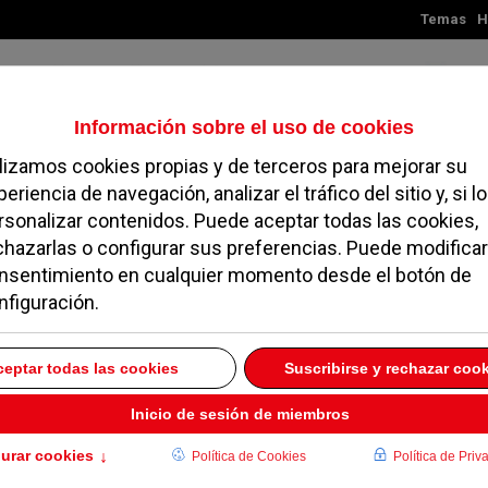
Temas
H
Viernes, 07 de agosto de 2026
TES
MADRID
NOROESTE
SOCIEDAD
MAGAZINE
SERVICIOS
 De Psicología