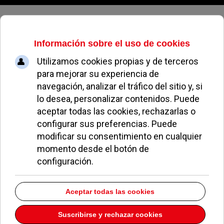
Sábado, 08 de agosto de 2026
Academia Mª
Teresa
Dirección:
C/ Las Flores 2 1º K
Pozuelo de Alarcón
Madrid
28223
Teléfono:
913525333
Descargar la información como:
vCard