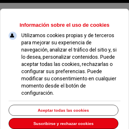
Viernes, 07 de agosto de 2026
Peluquería Dos R
Dirección:
CRTA. Pozuelo - Majadahonda K. 2.600 s/n 25
Pozuelo de Alarcón
Madrid
28223
Teléfono:
913513657
Descargar la información como:
vCard