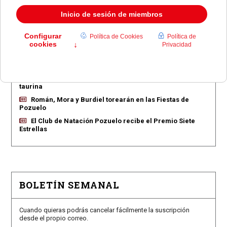
EN PORTADA
Pozuelo aprueba las 775 viviendas de Huerta Grande
Pozuelo confirma los conciertos para las fiestas
Consolación
Pozuelo abre la venta de entradas para su feria
taurina
Román, Mora y Burdiel torearán en las Fiestas de
Pozuelo
El Club de Natación Pozuelo recibe el Premio Siete
Estrellas
BOLETÍN SEMANAL
Cuando quieras podrás cancelar fácilmente la suscripción
desde el propio correo.