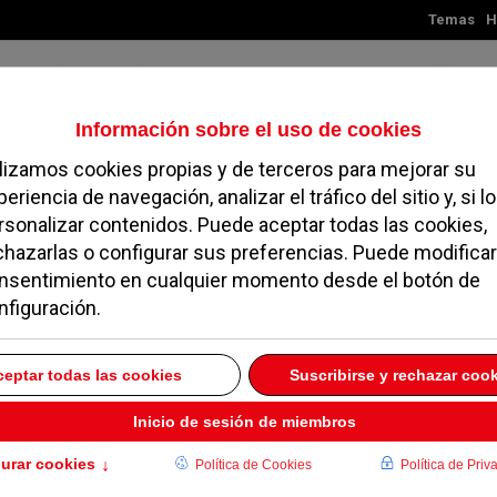
Temas
H
Viernes, 07 de agosto de 2026
TES
MADRID
NOROESTE
SOCIEDAD
MAGAZINE
SERVICIOS
ta Claudia