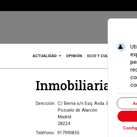
ACTUALIDAD
OPINIÓN
OCIO Y CULTURA
DEPOR
Inmobiliaria San
Dirección:
C/ Berna s/n Esq. Avda. Europa 31 4
Pozuelo de Alarcón
Madrid
28224
Teléfono:
917990855