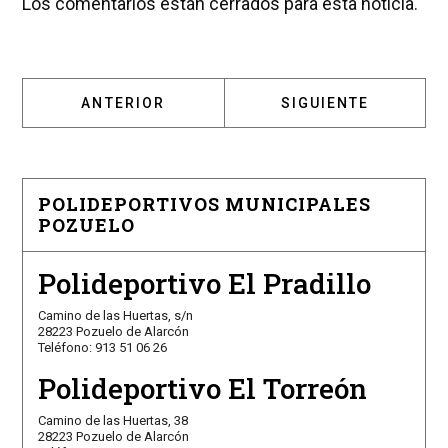
Los comentarios están cerrados para esta noticia.
ARTÍCULO ANTERIOR: EL EQUIPO JUNIOR D
ARTÍCULO SIGUIENT
ANTERIOR
SIGUIENTE
POLIDEPORTIVOS MUNICIPALES
POZUELO
Polideportivo El Pradillo
Camino de las Huertas, s/n
28223 Pozuelo de Alarcón
Teléfono: 913 51 06 26
Polideportivo El Torreón
Camino de las Huertas, 38
28223 Pozuelo de Alarcón