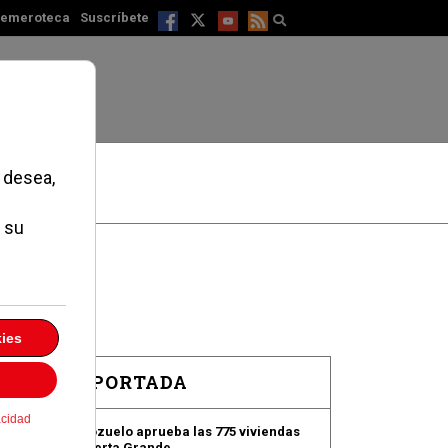
emeroteca
Suscríbete
EN PORTADA
Pozuelo aprueba las 775 viviendas
de Huerta Grande