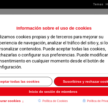
Temas
H
Jueves, 06 de agosto de 2026
TES
MADRID
NOROESTE
SOCIEDAD
MAGAZINE
SERVICIOS
 web del Ayuntamiento
sando mal
0 NOVIEMBRE 2017