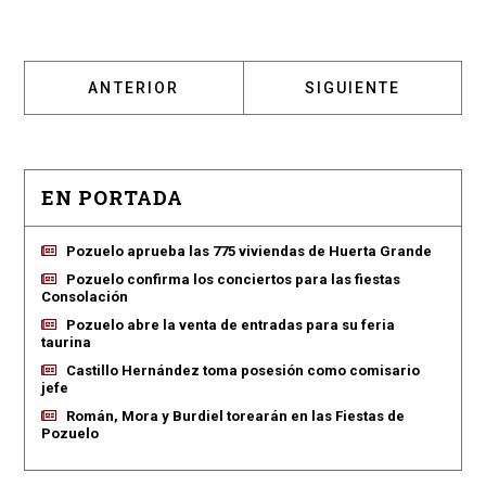
ARTÍCULO ANTERIOR: SUSANA PÉREZ QUISL
ARTÍCULO SIGUIENT
ANTERIOR
SIGUIENTE
EN PORTADA
Pozuelo aprueba las 775 viviendas de Huerta Grande
Pozuelo confirma los conciertos para las fiestas
Consolación
Pozuelo abre la venta de entradas para su feria
taurina
Castillo Hernández toma posesión como comisario
jefe
Román, Mora y Burdiel torearán en las Fiestas de
Pozuelo