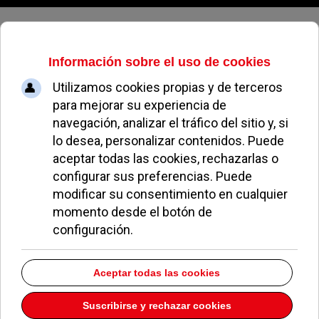
Sábado, 08 de agosto de 2026
Miguel Ángel Berzal: “Ciudadanos
quiere reconstruir la clase media
devastada por la crisis
económica”
REDACCIÓN
POLÍTICA
16 DICIEMBRE 2015