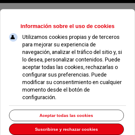
Sábado, 08 de agosto de 2026
Pozuelo expondrá 30 grabados
compuestos por Picasso y André
Villers
REDACCIÓN
OCIO Y CULTURA
19 ENERO 2015