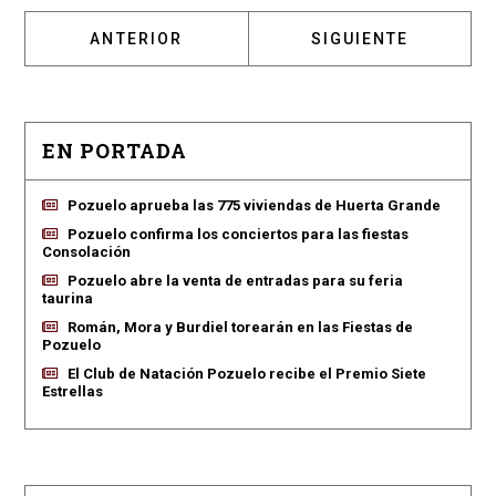
ARTÍCULO ANTERIOR: EL MIRA TEATRO DE 
ARTÍCULO SIGUIENT
ANTERIOR
SIGUIENTE
EN PORTADA
Pozuelo aprueba las 775 viviendas de Huerta Grande
Pozuelo confirma los conciertos para las fiestas
Consolación
Pozuelo abre la venta de entradas para su feria
taurina
Román, Mora y Burdiel torearán en las Fiestas de
Pozuelo
El Club de Natación Pozuelo recibe el Premio Siete
Estrellas