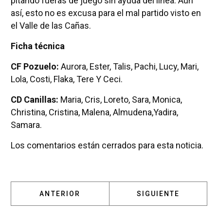
pitando fueras de juego sin ayuda del línea. Aun
así, esto no es excusa para el mal partido visto en
el Valle de las Cañas.
Ficha técnica
CF Pozuelo:
Aurora, Ester, Talis, Pachi, Lucy, Mari,
Lola, Costi, Flaka, Tere Y Ceci.
CD Canillas:
Maria, Cris, Loreto, Sara, Monica,
Christina, Cristina, Malena, Almudena,Yadira,
Samara.
Los comentarios están cerrados para esta noticia.
ARTÍCULO ANTERIOR: EL CF POZUELO RETOR
ARTÍCULO SIGUIENT
ANTERIOR
SIGUIENTE