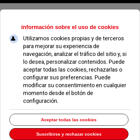
Viernes, 07 de agosto de 2026
El CF Pozuelo femenino tropieza
en casa ante el Canillas (0-0)
ALBA BUDÍA
FÚTBOL POZUELO
29 ENERO 2014