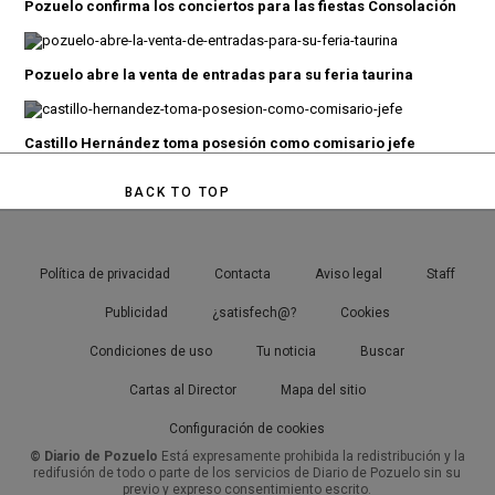
Pozuelo confirma los conciertos para las fiestas Consolación
Pozuelo abre la venta de entradas para su feria taurina
Castillo Hernández toma posesión como comisario jefe
BACK TO TOP
Política de privacidad
Contacta
Aviso legal
Staff
Publicidad
¿satisfech@?
Cookies
Condiciones de uso
Tu noticia
Buscar
Cartas al Director
Mapa del sitio
Configuración de cookies
© Diario de Pozuelo
Está expresamente prohibida la redistribución y la
redifusión de todo o parte de los servicios de Diario de Pozuelo sin su
previo y expreso consentimiento escrito.