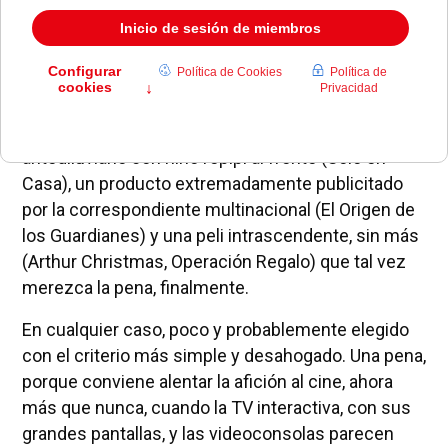
De hecho, si algo flojea en la programación prevista
para estas fechas es la oferta de cine, que apuesta
por títulos, además, muy comerciales.
Ciertamente, no es el espectáculo que más deba
preocupar pero figura en la programación un título
antediluviano con niño repipi al frente (Solo en
Casa), un producto extremadamente publicitado
por la correspondiente multinacional (El Origen de
los Guardianes) y una peli intrascendente, sin más
(Arthur Christmas, Operación Regalo) que tal vez
merezca la pena, finalmente.
En cualquier caso, poco y probablemente elegido
con el criterio más simple y desahogado. Una pena,
porque conviene alentar la afición al cine, ahora
más que nunca, cuando la TV interactiva, con sus
grandes pantallas, y las videoconsolas parecen