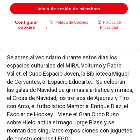
extraordinaria programación de Navidad del
Ayuntamiento de Pozuelo de Alarcón para esta
Navidad 2013, henchida de actividades y talleres,
representaciones teatrales, propuestas deportivas
y medioambientales, gymkhanas tecnológicas,
ciclos de cine...
Se abren al vecindario durante estos días los
espacios culturales del MIRA, Volturno y Padre
Vallet, el Cubo Espacio Joven, la Biblioteca Miguel
de Cervantes, el Espacio Educarte... Se celebran
las galas de Navidad de gimnasia artística y rítmica,
el Cross de Navidad, los trofeos de Ajedrez y Tiro
con Arco, el futbolístico Memorial Enrique Díaz, el
Escolar de Hockey... Viene el Gran Circo Ruso
sobre Hielo, actúa el mago Jorge Blass y se
montan dos singulares exposiciones con juguetes
de construcciones LEGO.