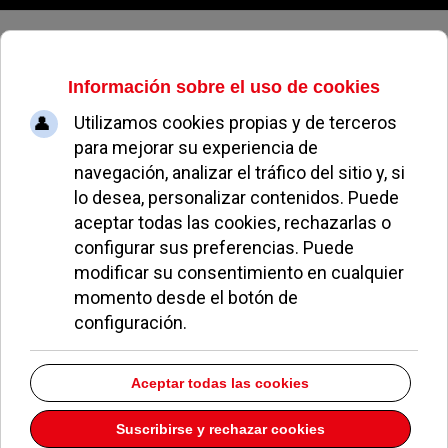
Viernes, 07 de agosto de 2026
Feliz Navidad en Pozuelo
EL AVISPA
EL AVISPERO DE POZUELO
16 DICIEMBRE 2013
Pintacaras, cuentacuentos, ilusionismo,
marionetas... hasta un "flashmob" trae la