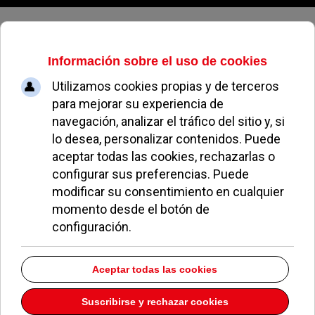
Jueves, 06 de agosto de 2026
Alfonso Colodrón: "Queremos que
los pozueleros disfruten de un
espacio público más"
EDUARDO BARTRINA | JUAN ADALID
REPORTAJES POZUELO
20 DICIEMBRE 2012