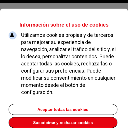
Viernes, 07 de agosto de 2026
Eficacia policial
EL AVISPA
EL AVISPERO DE POZUELO
29 OCTUBRE 2012
Por su rapidez a la hora de actuar en la zona de
Kinepolis. Ha bastado una insinuación en este
avispero para que, el pasado fin de semana, la
policía nacional haya realizado un importante
despliegue en la zona de ocio cercana a los