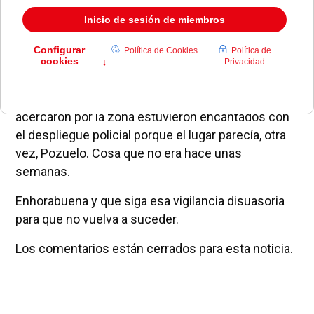
famosos cines que, según me cuentan, ha
terminado con los conatos o con la implantación
que había en ella del tráfico de sustancias
prohibidas.
Además, me aseguran que los ciudadanos que se
acercaron por la zona estuvieron encantados con
el despliegue policial porque el lugar parecía, otra
vez, Pozuelo. Cosa que no era hace unas
semanas.
Enhorabuena y que siga esa vigilancia disuasoria
para que no vuelva a suceder.
Los comentarios están cerrados para esta noticia.