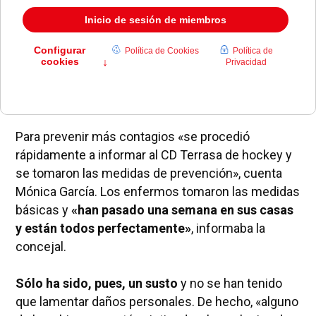
perfectamente».
Con estas tranquilizadoras
palabras atendía Mónica García, la concejal de
Medio Ambiente, a Diario de Pozuelo. Al parecer,
los jóvenes jugadores regresaron del Campus d
´Estiu de Terrasa con síntomas gripales; fiebre
muy alta, entre otros.
Para prevenir más contagios «se procedió
rápidamente a informar al CD Terrasa de hockey y
se tomaron las medidas de prevención», cuenta
Mónica García. Los enfermos tomaron las medidas
básicas y
«han pasado una semana en sus casas
y están todos perfectamente»
, informaba la
concejal.
Sólo ha sido, pues, un susto
y no se han tenido
que lamentar daños personales. De hecho, «alguno