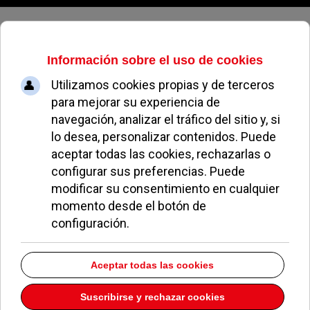
Domingo, 09 de agosto de 2026
La gripe A llega al club de hockey
de Pozuelo
ÁNGELES PEREA
FÚTBOL POZUELO
25 JULIO 2009
Varios jugadores que participaban en el Campus
d´Estiu en Terrasa se infectaron por el virus
H1N1
.
El equipo de Pozuelo participaba en ese
campus.
«Ningún caso ha sido grave, están todos