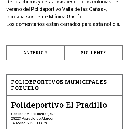
de los chicos ya está asistiendo a las colonias de
verano del Polideportivo Valle de las Cañas»,
contaba sonriente Mónica García.
Los comentarios están cerrados para esta noticia.
ARTÍCULO ANTERIOR: EL TORREÓN DE POZU
ARTÍCULO SIGUIENT
ANTERIOR
SIGUIENTE
POLIDEPORTIVOS MUNICIPALES
POZUELO
Polideportivo El Pradillo
Camino de las Huertas, s/n
28223 Pozuelo de Alarcón
Teléfono: 913 51 06 26