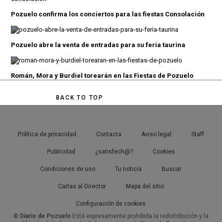
Pozuelo confirma los conciertos para las fiestas Consolación
Pozuelo abre la venta de entradas para su feria taurina
Román, Mora y Burdiel torearán en las Fiestas de Pozuelo
BACK TO TOP
Política de privacidad
Contacta
Aviso legal
Staff
Publicidad
¿satisfech@?
Cookies
Condiciones de uso
Tu noticia
Buscar
Cartas al Director
Mapa del sitio
Configuración de cookies
© Diario de Pozuelo
Está expresamente prohibida la redistribución y la