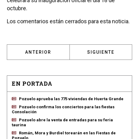
celebrará su inauguración oficial el día 18 de
octubre.
Los comentarios están cerrados para esta noticia.
ARTÍCULO ANTERIOR: EL COLEGIO MONTE T
ARTÍCULO SIGUIENT
ANTERIOR
SIGUIENTE
EN PORTADA
Pozuelo aprueba las 775 viviendas de Huerta Grande
Pozuelo confirma los conciertos para las fiestas
Consolación
Pozuelo abre la venta de entradas para su feria
taurina
Román, Mora y Burdiel torearán en las Fiestas de
Pozuelo