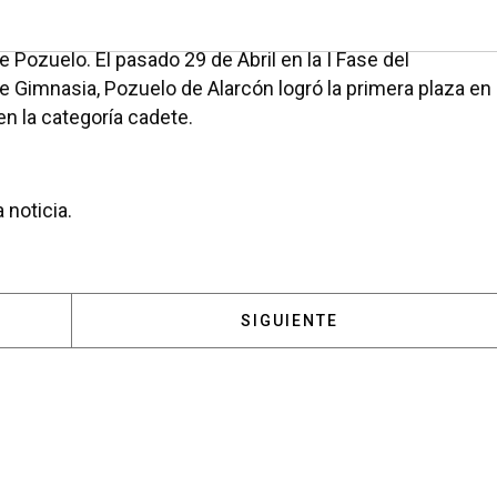
undo clasificado, Infantil como primer clasificado y las
resentarán a la localidad de Pozuelo en la fase final.Per
 Pozuelo. El pasado 29 de Abril en la I Fase del
 Gimnasia, Pozuelo de Alarcón logró la primera plaza en
 en la categoría cadete.
 noticia.
 POZUELO ACOGE EL II TORNEO INTERNACIONAL DE G
ARTÍCULO SIGUIENTE: JOR
SIGUIENTE