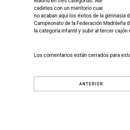
Madrid en tres categorías: Alevín como seg
cadetes con un meritorio cuarto puesto rep
no acaban aquí los éxitos de la gimnasia de
Campeonato de la Federación Madrileña de
la categoría infantil y subir al tercer cajón
Los comentarios están cerrados para esta
ARTÍCULO ANTERIOR:
ANTERIOR