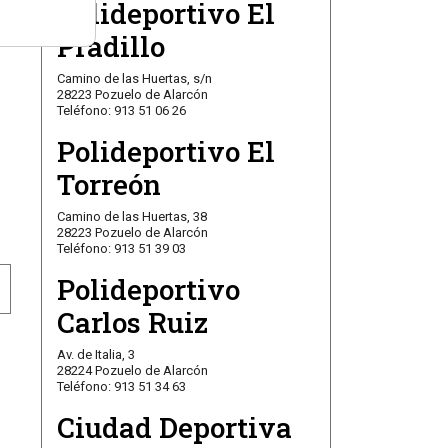
Polideportivo El
o
Pradillo
Camino de las Huertas, s/n
28223 Pozuelo de Alarcón
Teléfono: 913 51 06 26
Polideportivo El
Torreón
Camino de las Huertas, 38
28223 Pozuelo de Alarcón
Teléfono: 913 51 39 03
Polideportivo
IMNASIA “PATRICIA MORENO”
NADA GLORIOSA PARA EL RUGBY DE POZUELO
Carlos Ruiz
Av. de Italia, 3
28224 Pozuelo de Alarcón
Teléfono: 913 51 34 63
Ciudad Deportiva