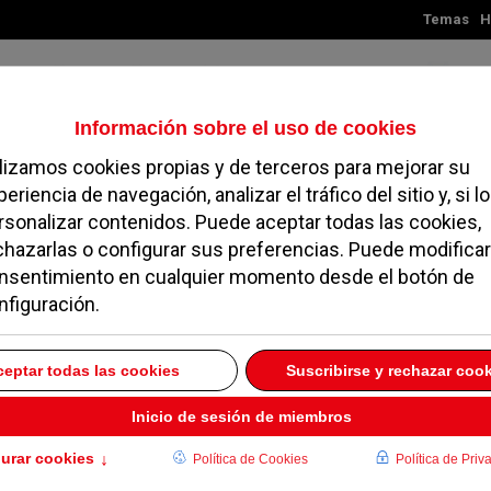
Temas
H
Jueves, 06 de agosto de 2026
TES
MADRID
NOROESTE
SOCIEDAD
MAGAZINE
SERVICIOS
s de la cantera de
uelo
MAYO 2006
e Alarcón se presentará a la Final del Campeonato de