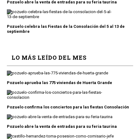
Pozuelo abre la venta de entradas para su feria taurina
Pozuelo celebra las Fiestas de la Consolación del 5 al 13 de
septiembre
LO MÁS LEÍDO DEL MES
Pozuelo aprueba las 775 viviendas de Huerta Grande
Pozuelo confirma los conciertos para las fiestas Consolación
Pozuelo abre la venta de entradas para su feria taurina