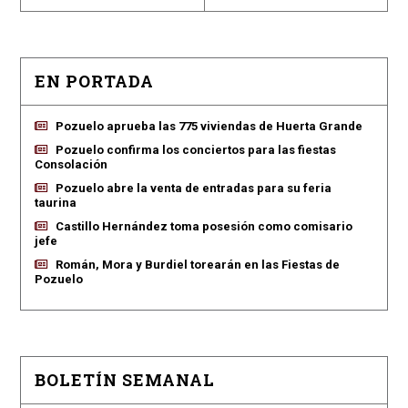
EN PORTADA
Pozuelo aprueba las 775 viviendas de Huerta Grande
Pozuelo confirma los conciertos para las fiestas
Consolación
Pozuelo abre la venta de entradas para su feria
taurina
Castillo Hernández toma posesión como comisario
jefe
Román, Mora y Burdiel torearán en las Fiestas de
Pozuelo
BOLETÍN SEMANAL