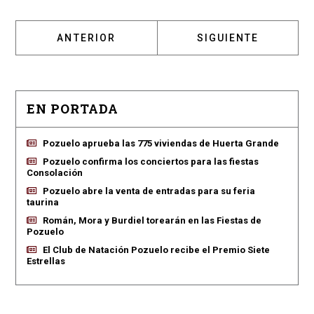
ARTÍCULO ANTERIOR: MODOS DE JUEGO Y VE
ARTÍCULO SIGUIENT
ANTERIOR
SIGUIENTE
EN PORTADA
Pozuelo aprueba las 775 viviendas de Huerta Grande
Pozuelo confirma los conciertos para las fiestas
Consolación
Pozuelo abre la venta de entradas para su feria
taurina
Román, Mora y Burdiel torearán en las Fiestas de
Pozuelo
El Club de Natación Pozuelo recibe el Premio Siete
Estrellas