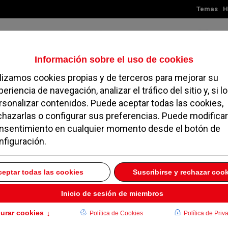
Temas
H
Viernes, 07 de agosto de 2026
TES
MADRID
NOROESTE
SOCIEDAD
MAGAZINE
SERVICIOS
 su atención
uevo convenio entre la
adrid y la FMM
22 OCTUBRE 2024