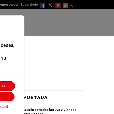
emeroteca
Suscríbete
EN PORTADA
Pozuelo aprueba las 775 viviendas
de Huerta Grande