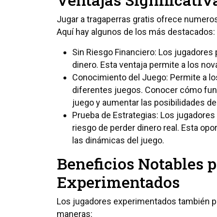
Jugar a tragaperras gratis ofrece numero
Aquí hay algunos de los más destacados:
Sin Riesgo Financiero: Los jugadores 
dinero. Esta ventaja permite a los nov
Conocimiento del Juego: Permite a lo
diferentes juegos. Conocer cómo func
juego y aumentar las posibilidades de
Prueba de Estrategias: Los jugadores
riesgo de perder dinero real. Esta opo
las dinámicas del juego.
Beneficios Notables 
Experimentados
Los jugadores experimentados también pue
maneras: