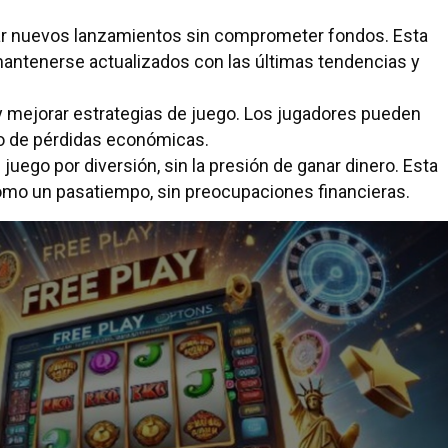
ar nuevos lanzamientos sin comprometer fondos. Esta
mantenerse actualizados con las últimas tendencias y
 y mejorar estrategias de juego. Los jugadores pueden
go de pérdidas económicas.
 juego por diversión, sin la presión de ganar dinero. Esta
como un pasatiempo, sin preocupaciones financieras.