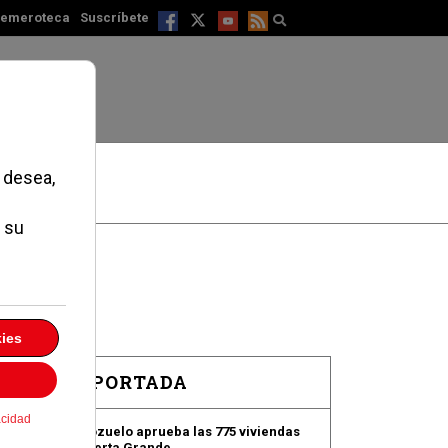
emeroteca
Suscríbete
EN PORTADA
Pozuelo aprueba las 775 viviendas
de Huerta Grande