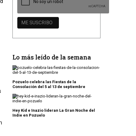
ad
Lo más leído de la semana
Pozuelo celebra las Fiestas de la
Consolación del 5 al 13 de septiembre
s
Hey Kid e Inazio lideran La Gran Noche del
Indie en Pozuelo
n