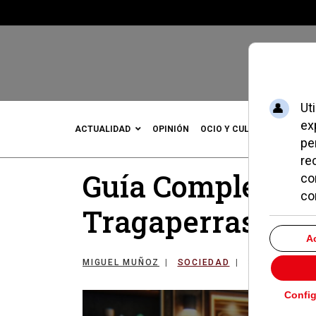
ACTUALIDAD
OPINIÓN
OCIO Y CULTURA
DEPOR
Guía Completa p
Tragaperras Gra
MIGUEL MUÑOZ
SOCIEDAD
31 JULIO 202