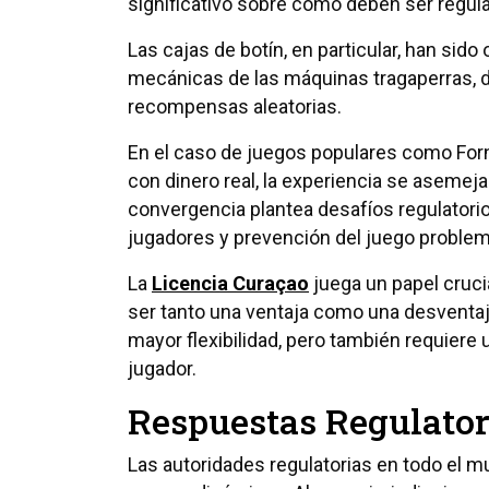
significativo sobre cómo deben ser regul
Las cajas de botín, en particular, han sido
mecánicas de las máquinas tragaperras, d
recompensas aleatorias.
En el caso de juegos populares como Forn
con dinero real, la experiencia se asemej
convergencia plantea desafíos regulatori
jugadores y prevención del juego problem
La
Licencia Curaçao
juega un papel cruci
ser tanto una ventaja como una desventaja
mayor flexibilidad, pero también requiere 
jugador.
Respuestas Regulator
Las autoridades regulatorias en todo el 