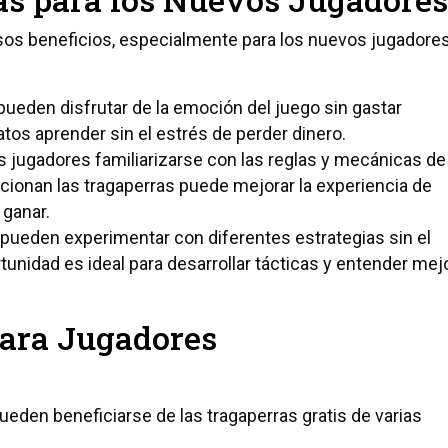
sos beneficios, especialmente para los nuevos jugadores
pueden disfrutar de la emoción del juego sin gastar
atos aprender sin el estrés de perder dinero.
s jugadores familiarizarse con las reglas y mecánicas de
ionan las tragaperras puede mejorar la experiencia de
 ganar.
 pueden experimentar con diferentes estrategias sin el
rtunidad es ideal para desarrollar tácticas y entender mej
para Jugadores
den beneficiarse de las tragaperras gratis de varias