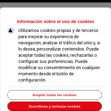
Sábado, 08 de agosto de 2026
Los sindicatos y el Ayuntamiento
de Pozuelo aprueban un acuerdo
de estabilización sin que los
trabajadores municipales hayan
sido informados
REDACCIÓN
POLÍTICA
04 DICIEMBRE 2020