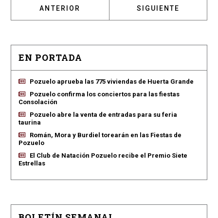
ARTÍCULO ANTERIOR: VOX POZUELO CONGRE
ARTÍCULO SIGUIENT
ANTERIOR
SIGUIENTE
EN PORTADA
Pozuelo aprueba las 775 viviendas de Huerta Grande
Pozuelo confirma los conciertos para las fiestas
Consolación
Pozuelo abre la venta de entradas para su feria
taurina
Román, Mora y Burdiel torearán en las Fiestas de
Pozuelo
El Club de Natación Pozuelo recibe el Premio Siete
Estrellas
BOLETÍN SEMANAL