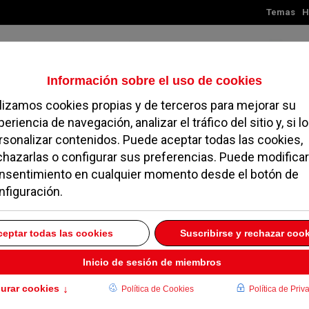
Temas
H
Sábado, 08 de agosto de 2026
TES
MADRID
NOROESTE
SOCIEDAD
MAGAZINE
SERVICIOS
arça contraprograman
idad del PP de Pozuelo
18 DICIEMBRE 2019