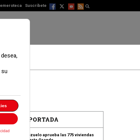
emeroteca
Suscríbete
EN PORTADA
Pozuelo aprueba las 775 viviendas
de Huerta Grande