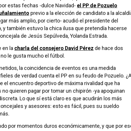
por estas fechas -dulce Navidad-
el PP de Pozuelo
puñalamiento
previo a la elección de candidato a la alcaldí
ugar más amplio, por cierto- acudió el presidente del
, y también estuvo la chica ilusa que pretendía hacerse
concejala de Jesús Sepúlveda, Yolanda Estrada.
e en la
charla del consejero David Pérez
de hace dos
o le gusta mucho el fútbol.
etidos, la coincidencia de eventos es una medida
ieles de verdad cuenta el PP en su feudo de Pozuelo. ¿
e el encuentro deportivo de máxima rivalidad que ha
s no quieren pagar por tomar un chipirón -ya apoquinan
iscreta. Lo que sí está claro es que acudirán los más
concejales y asesores: esto es fácil, pues su sueldo
más.
ando por momentos duros económicamente, y que por es