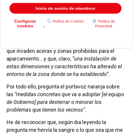
Preguntaba Adolfo Moreno, portavoz de Cs
Pozuelo, en el pasado Pleno Municipal, sobre las
quejas de algunos vecinos por el recién
inaugurado Parque Deportivo Carlos Sainz. Que
dicen que hay mucho ruido y que eso es una zona
residencial, que por la noche hay adolescentes,
que invaden aceras y zonas prohibidas para el
aparcamiento… y que, claro,
“una instalación de
estas dimensiones y características ha alterado el
entorno de la zona donde se ha establecido”
.
Por todo ello, pregunta el portavoz naranja sobre
las
“medidas concretas que va a adoptar [el equipo
de Gobierno] para desterrar o minorar los
problemas que tienen los vecinos”
.
He de reconocer que, según iba leyendo la
pregunta me hervía la sangre o lo que sea que me