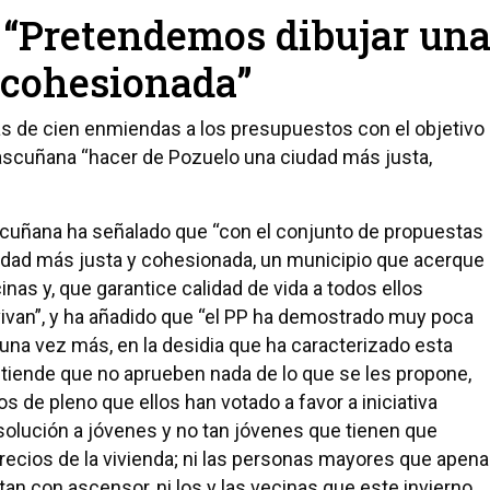
 “Pretendemos dibujar un
 cohesionada”
ás de cien enmiendas a los presupuestos con el objetivo
Bascuñana “hacer de Pozuelo una ciudad más justa,
scuñana ha señalado que “con el conjunto de propuestas
dad más justa y cohesionada, un municipio que acerque
inas y, que garantice calidad de vida a todos ellos
vivan”, y ha añadido que “el PP ha demostrado muy poca
una vez más, en la desidia que ha caracterizado esta
 entiende que no aprueben nada de lo que se les propone,
de pleno que ellos han votado a favor a iniciativa
solución a jóvenes y no tan jóvenes que tienen que
precios de la vivienda; ni las personas mayores que apen
n con ascensor, ni los y las vecinas que este invierno