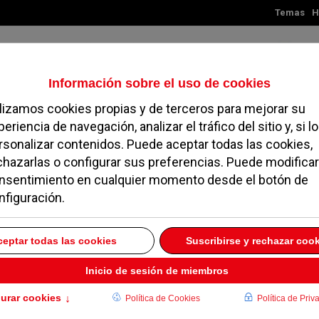
Temas
H
Viernes, 07 de agosto de 2026
TES
MADRID
NOROESTE
SOCIEDAD
MAGAZINE
SERVICIOS
das las enmiendas a lo
esentadas por la
27 NOVIEMBRE 2018