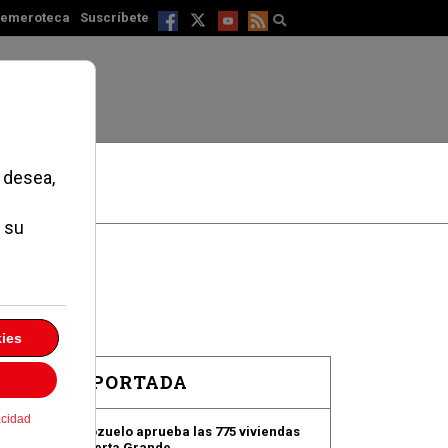
emeroteca
Suscríbete
s
EN PORTADA
Pozuelo aprueba las 775 viviendas
de Huerta Grande