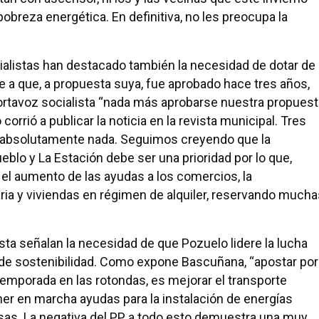
pobreza energética. En definitiva, no les preocupa la
ialistas han destacado también la necesidad de dotar de
se a que, a propuesta suya, fue aprobado hace tres años,
portavoz socialista “nada más aprobarse nuestra propuest
orrió a publicar la noticia en la revista municipal. Tres
 absolutamente nada. Seguimos creyendo que la
ueblo y La Estación debe ser una prioridad por lo que,
el aumento de las ayudas a los comercios, la
ria y viviendas en régimen de alquiler, reservando mucha
ta señalan la necesidad de que Pozuelo lidere la lucha
 de sostenibilidad. Como expone Bascuñana, “apostar por
emporada en las rotondas, es mejorar el transporte
poner en marcha ayudas para la instalación de energías
sas. La negativa del PP a todo esto demuestra una muy