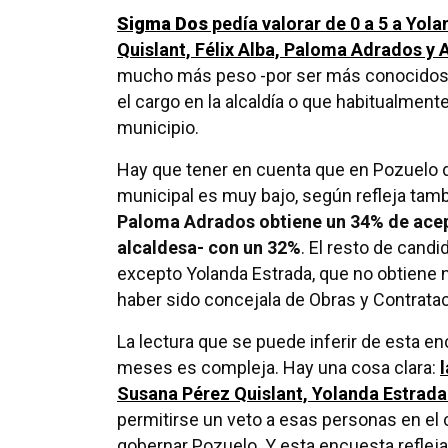
Sigma Dos
pedía valorar de 0 a 5 a Yol
Quislant, Félix Alba, Paloma Adrados y
mucho más peso -por ser más conocidos-
el cargo en la alcaldía o que habitualmen
municipio.
Hay que tener en cuenta que en Pozuelo de
municipal es muy bajo, según refleja tamb
Paloma Adrados obtiene un 34% de ace
alcaldesa- con un 32%
. El resto de cand
excepto Yolanda Estrada, que no obtiene 
haber sido concejala de Obras y Contrata
La lectura que se puede inferir de esta e
meses es compleja. Hay una cosa clara:
Susana Pérez Quislant, Yolanda Estrada 
permitirse un veto a esas personas en el 
gobernar Pozuelo. Y esta encuesta reflej