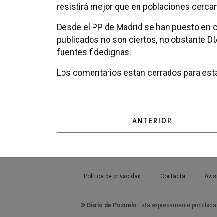
resistirá mejor que en poblaciones cerc
Desde el PP de Madrid se han puesto en co
publicados no son ciertos, no obstante D
fuentes fidedignas.
Los comentarios están cerrados para esta
ARTÍCULO ANTERIOR:
ANTERIOR
Política de privacidad
Contacta
Avis
© Diario de Pozuelo
Está expresamente prohibida l