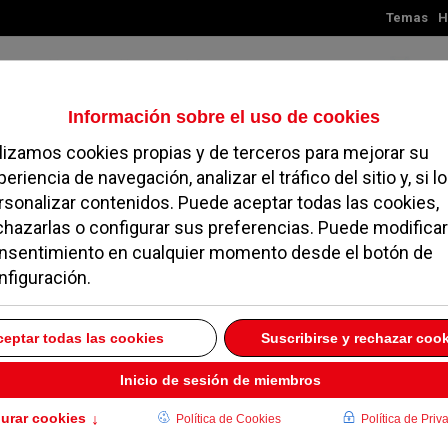
Temas
H
Viernes, 07 de agosto de 2026
TES
MADRID
NOROESTE
SOCIEDAD
MAGAZINE
SERVICIOS
 encuesta de Sigma Do
 Adrados y pierde
E 2018