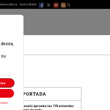
emeroteca
Suscríbete
s
EN PORTADA
Pozuelo aprueba las 775 viviendas
de Huerta Grande