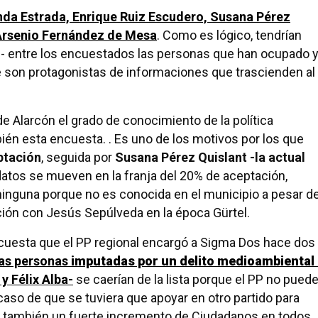
anda Estrada, Enrique Ruiz Escudero, Susana Pérez
 Arsenio Fernández de Mesa
. Como es lógico, tendrían
 entre los encuestados las personas que han ocupado 
te son protagonistas de informaciones que trascienden al
 Alarcón el grado de conocimiento de la política
ién esta encuesta. . Es uno de los motivos por los que
ptación
, seguida por
Susana Pérez Quislant -la actual
idatos se mueven en la franja del 20% de aceptación,
ninguna porque no es conocida en el municipio a pesar d
ción con Jesús Sepúlveda en la época Gürtel.
ncuesta que el PP regional encargó a Sigma Dos hace dos
las personas
imputadas por un delito medioambiental
y Félix Alba-
se caerían de la lista porque el PP no pued
caso de que se tuviera que apoyar en otro partido para
a también un fuerte incremento de Ciudadanos en todos