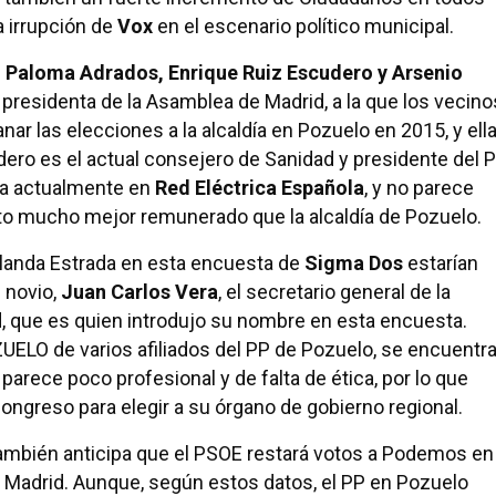
a irrupción de
Vox
en el escenario político municipal.
s
Paloma Adrados, Enrique Ruiz Escudero y Arsenio
l presidenta de la Asamblea de Madrid, a la que los vecino
r las elecciones a la alcaldía en Pozuelo en 2015, y ell
ero es el actual consejero de Sanidad y presidente del 
ja actualmente en
Red Eléctrica Española
, y no parece
to mucho mejor remunerado que la alcaldía de Pozuelo.
landa Estrada en esta encuesta de
Sigma Dos
estarían
 novio,
Juan Carlos Vera
, el secretario general de la
, que es quien introdujo su nombre en esta encuesta.
ELO de varios afiliados del PP de Pozuelo, se encuentr
parece poco profesional y de falta de ética, por lo que
ongreso para elegir a su órgano de gobierno regional.
ambién anticipa que el PSOE restará votos a Podemos en
 Madrid. Aunque, según estos datos, el PP en Pozuelo