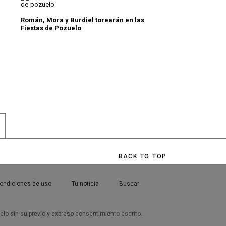
Román, Mora y Burdiel torearán en las
Fiestas de Pozuelo
RESUPUESTO PARA EL AÑO 2019
PP RECHAZA TODAS LAS ENMIENDAS A LOS PRESUPUES
BACK TO TOP
ondiciones de uso
Tu noticia
Buscar
uelo sin su previo y expreso consentimiento escrito.