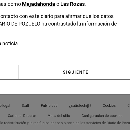
anas como
Majadahonda
o
Las Rozas
.
ntacto con este diario para afirmar que los datos
IARIO DE POZUELO ha contrastado la información de
 noticia.
 POZUELO CONTARÁ CON MÁS DE 108 MILLONES DE P
ARTÍCULO SIGUIENTE: EL 
SIGUIENTE
o legal
Staff
Publicidad
¿satisfech@?
Cookies
C
Cartas al Director
Mapa del sitio
Configuración de cookies
a redistribución y la redifusión de todo o parte de los servicios de Diario de Poz