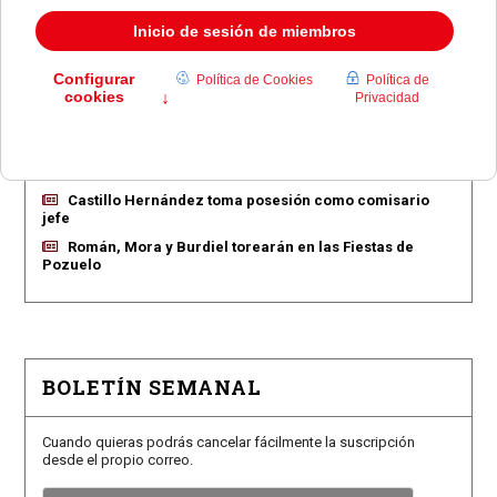
EN PORTADA
Pozuelo aprueba las 775 viviendas de Huerta Grande
Pozuelo confirma los conciertos para las fiestas
Consolación
Pozuelo abre la venta de entradas para su feria
taurina
Castillo Hernández toma posesión como comisario
jefe
Román, Mora y Burdiel torearán en las Fiestas de
Pozuelo
BOLETÍN SEMANAL
Cuando quieras podrás cancelar fácilmente la suscripción
desde el propio correo.