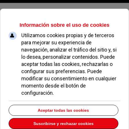
Viernes, 07 de agosto de 2026
Teléfono Farmacia
Francia 5
Dirección:
C/ Francia, 5
Teléfono:
91 351 63 73
Descargar la información como:
vCard