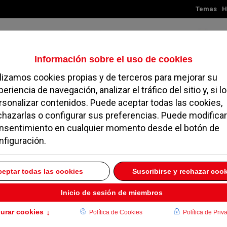
Temas
H
Domingo, 09 de agosto de 2026
TES
MADRID
NOROESTE
SOCIEDAD
MAGAZINE
SERVICIOS
 ratio recomendada por la UE
go por el Día de Europa