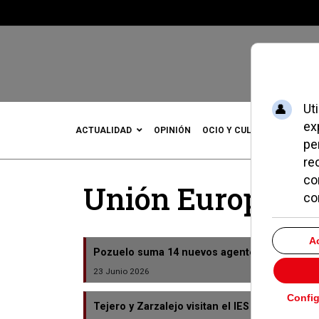
ACTUALIDAD
OPINIÓN
OCIO Y CULTURA
DEPOR
Unión Europea
Pozuelo suma 14 nuevos agentes y supera la
23 Junio 2026
Tejero y Zarzalejo visitan el IES Gerardo Die