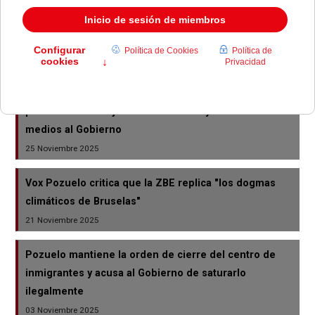
El Pleno de Pozuelo rechaza la regularización masiva
de inmigrantes y defiende políticas más estrictas
19 Febrero 2026
La alcaldesa de Pozuelo destaca la labor policial en la
protección de mujeres amenazadas y reclama más
medios al Gobierno
25 Noviembre 2025
Vox Pozuelo critica que la ZBE replica "los dogmas
climáticos de Bruselas"
21 Noviembre 2025
Pozuelo mantiene la orden de cierre del centro de
inmigrantes y acusa al Gobierno de saturarlo
ilegalmente
03 Noviembre 2025