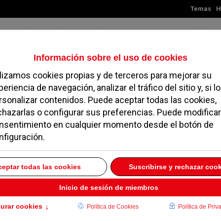
Temas
H
Viernes, 07 de agosto de 2026
TES
MADRID
NOROESTE
SOCIEDAD
MAGAZINE
SERVICIOS
e Pozuelo