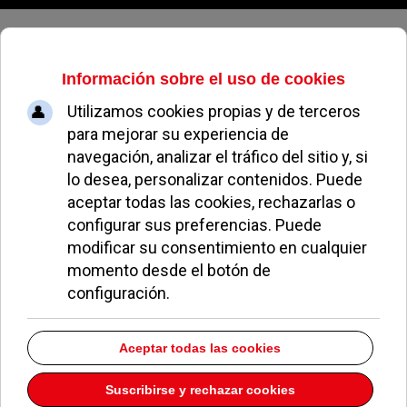
Domingo, 09 de agosto de 2026
El Rincón De
Pozuelo
Dirección:
Calle Doctor Cornago 2
Pozuelo de Alarcón
Madrid
Teléfono:
917825056
Descargar la información como:
vCard