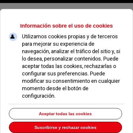
Sábado, 08 de agosto de 2026
Archivo Mensual
volver a archivo mensual
2007
Welcome to our Archives page. On this page you will find totaly
605
of
our articles broken down into Months and Years.