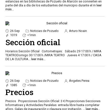
estancias en las bibliotecas de Pozuelo de Alarcón se convierten en
parte del día a día de los estudiantes del municipio durante el m
leer
más...
26 Sep
Noticias de Pozuelo
Arturo Noain
1019
<1min
Sección oficial
Horarios Sección Oficial Cortometrajes: Sábado 29 17:00 h / MIRA
TEATRODomigo 30 17:00 h /MIRA TEATRO Jueves 4 17:00 h / CASA
DE LA CULTURA
...
leer más...
26 Sep
Noticias de Pozuelo
Ángeles Perea
1385
<1min
Precios
Precios Proyecciones Sección Oficial: 3 € Proyecciones Secciones
Informativas y Actividades Paralelas: entrada libre hasta completar
aforo. Galas de inauguración y clausura por invitación.
...
leer más...