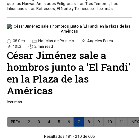
que Las Nuevas Amistades Peligrosas, Los Tres Temores, Los
Inhumanos, Los Refrescos, El Norte y Tennessee
...
leer más...
08 Sep
Noticias de Pozuelo
Ángeles Perea
1352
2 min read
César Jiménez sale a
hombros junto a 'El Fandi'
en la Plaza de las
Américas
leer más...
PREV
2
3
4
5
6
7
8
9
10
11
NEX
Resultados 181 - 210 de 605