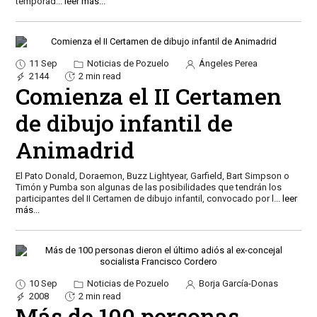
temporad
...
leer más...
11 Sep
Noticias de Pozuelo
Ángeles Perea
2144
2 min read
Comienza el II Certamen
de dibujo infantil de
Animadrid
El Pato Donald, Doraemon, Buzz Lightyear, Garfield, Bart Simpson o
Timón y Pumba son algunas de las posibilidades que tendrán los
participantes del II Certamen de dibujo infantil, convocado por l
...
leer
más...
10 Sep
Noticias de Pozuelo
Borja García-Donas
2008
2 min read
Más de 100 personas