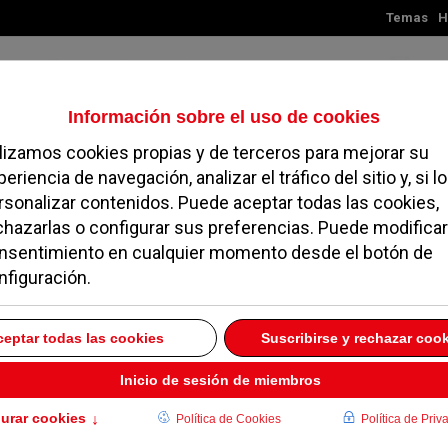
Temas
H
Sábado, 08 de agosto de 2026
TES
MADRID
NOROESTE
SOCIEDAD
MAGAZINE
SERVICIOS
S.L.