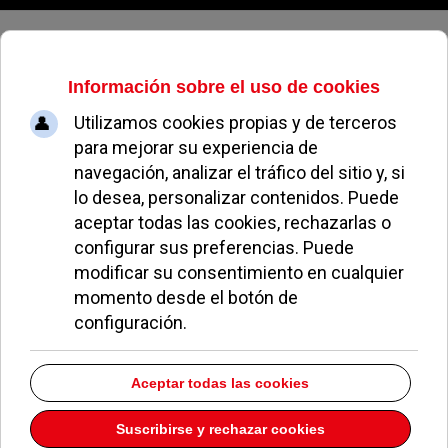
Viernes, 07 de agosto de 2026
Diablito Food And
Music
Dirección:
C/ Mónaco 1
Pozuelo de Alarcon
Madrid
28224
Teléfono:
913516158
Descargar la información como:
vCard