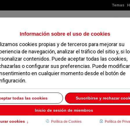
Temas
H
Jueves, 06 de agosto de 2026
TES
MADRID
NOROESTE
SOCIEDAD
MAGAZINE
SERVICIOS
Balmaseda Y De La