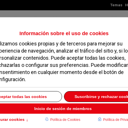
Temas
H
Miercoles, 05 de agosto de 2026
TES
MADRID
NOROESTE
SOCIEDAD
MAGAZINE
SERVICIOS
Dermis