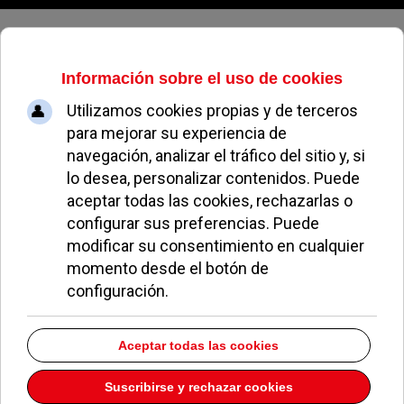
Viernes, 07 de agosto de 2026
Carnicería A.
Muñoz Y.
Dirección:
C/ Calvario 12 21
Pozuelo de Alarcón
Madrid
28223
Teléfono:
913529451
Descargar la información como:
vCard