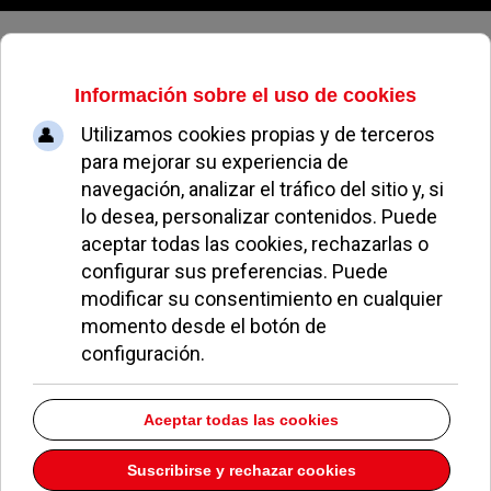
Lunes, 10 de agosto de 2026
Bilbomatica
Dirección:
C/ SAN JUAN DE LA CRUZ 2 - Oficinas 22 y 23
Pozuelo de Alarcón
Madrid
28223
Teléfono:
944276308
Descargar la información como:
vCard