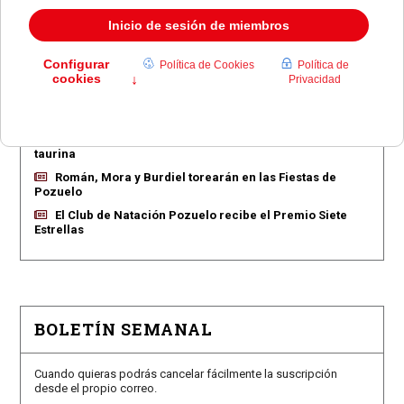
EN PORTADA
Pozuelo aprueba las 775 viviendas de Huerta Grande
Pozuelo confirma los conciertos para las fiestas
Consolación
Pozuelo abre la venta de entradas para su feria
taurina
Román, Mora y Burdiel torearán en las Fiestas de
Pozuelo
El Club de Natación Pozuelo recibe el Premio Siete
Estrellas
BOLETÍN SEMANAL
Cuando quieras podrás cancelar fácilmente la suscripción
desde el propio correo.