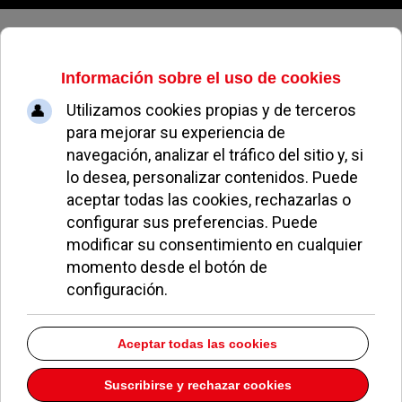
Jueves, 06 de agosto de 2026
Arteflor | Carretera
de Húmera
Dirección:
Ctra. Húmera 87
Pozuelo de Alarcón
Madrid
28224
Teléfono:
913512020
Descargar la información como:
vCard