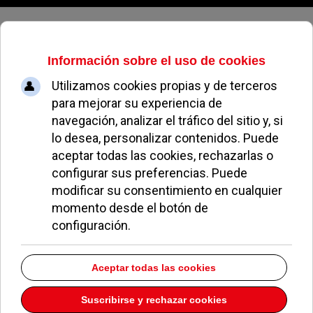
Sábado, 08 de agosto de 2026
The March Centre
Idiomas
Dirección:
PZA. Mayor 4 1º D
Pozuelo de Alarcón
Madrid
28223
Teléfono:
913523252
Descargar la información como:
vCard