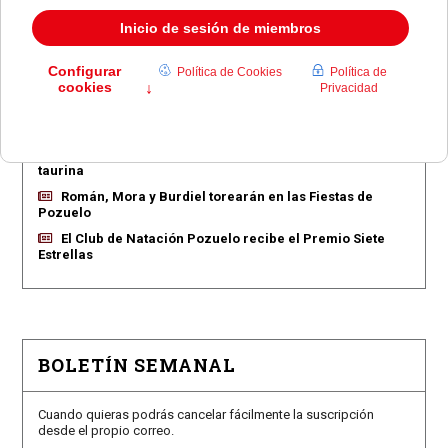
EN PORTADA
Pozuelo aprueba las 775 viviendas de Huerta Grande
Pozuelo confirma los conciertos para las fiestas
Consolación
Pozuelo abre la venta de entradas para su feria
taurina
Román, Mora y Burdiel torearán en las Fiestas de
Pozuelo
El Club de Natación Pozuelo recibe el Premio Siete
Estrellas
BOLETÍN SEMANAL
Cuando quieras podrás cancelar fácilmente la suscripción
desde el propio correo.