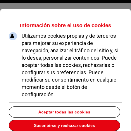
Sábado, 08 de agosto de 2026
Spejo´S Peluqueros
Dirección:
AVDA. Europa 9
pozuelo de Alarcon
Madrid
28223
Teléfono:
91 351 95 30
Descargar la información como:
vCard