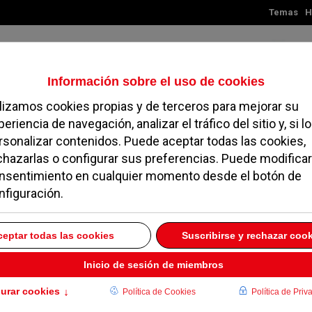
Temas
H
Jueves, 06 de agosto de 2026
TES
MADRID
NOROESTE
SOCIEDAD
MAGAZINE
SERVICIOS
 Ripio
0 CC. Monteclaro 8