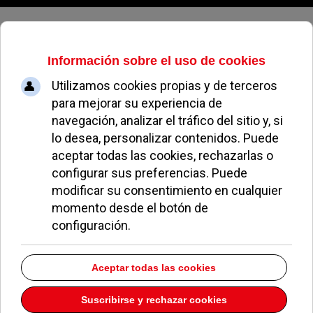
Sábado, 08 de agosto de 2026
Papeleria Arco Iris
Dirección:
AVDA. Europa 1
Pozuelo de Alarcón
Madrid
28224
Teléfono:
913516138
Descargar la información como:
vCard