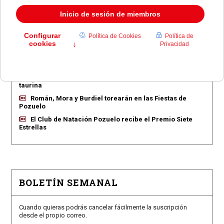
EN PORTADA
Pozuelo aprueba las 775 viviendas de Huerta Grande
Pozuelo confirma los conciertos para las fiestas
Consolación
Pozuelo abre la venta de entradas para su feria
taurina
Román, Mora y Burdiel torearán en las Fiestas de
Pozuelo
El Club de Natación Pozuelo recibe el Premio Siete
Estrellas
BOLETÍN SEMANAL
Cuando quieras podrás cancelar fácilmente la suscripción
desde el propio correo.