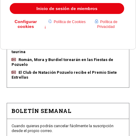
EN PORTADA
Pozuelo aprueba las 775 viviendas de Huerta Grande
Pozuelo confirma los conciertos para las fiestas
Consolación
Pozuelo abre la venta de entradas para su feria
taurina
Román, Mora y Burdiel torearán en las Fiestas de
Pozuelo
El Club de Natación Pozuelo recibe el Premio Siete
Estrellas
BOLETÍN SEMANAL
Cuando quieras podrás cancelar fácilmente la suscripción
desde el propio correo.