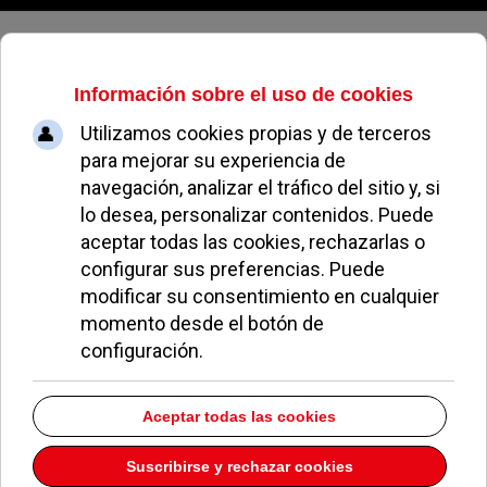
Sábado, 08 de agosto de 2026
Nacex
Dirección:
C/ Sevilla 3
Pozuelo de Alarcón
Madrid
28223
Teléfono:
917150956
Descargar la información como:
vCard