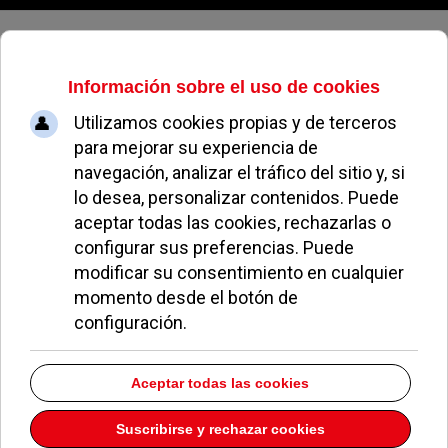
Viernes, 07 de agosto de 2026
Moral Asesores
Dirección:
C/ Sagunto 6 6
Pozuelo de Alarcón
Madrid
28223
Teléfono:
917152281
Descargar la información como:
vCard