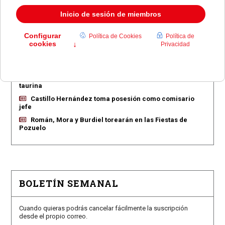
EN PORTADA
Pozuelo aprueba las 775 viviendas de Huerta Grande
Pozuelo confirma los conciertos para las fiestas
Consolación
Pozuelo abre la venta de entradas para su feria
taurina
Castillo Hernández toma posesión como comisario
jefe
Román, Mora y Burdiel torearán en las Fiestas de
Pozuelo
BOLETÍN SEMANAL
Cuando quieras podrás cancelar fácilmente la suscripción
desde el propio correo.