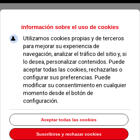
Viernes, 07 de agosto de 2026
Mármara
Dirección:
C/ Ángel Barajas 5
Pozuelo de Alarcón
Madrid
28224
Teléfono:
913519489
Descargar la información como:
vCard