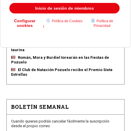
EN PORTADA
Pozuelo aprueba las 775 viviendas de Huerta Grande
Pozuelo confirma los conciertos para las fiestas
Consolación
Pozuelo abre la venta de entradas para su feria
taurina
Román, Mora y Burdiel torearán en las Fiestas de
Pozuelo
El Club de Natación Pozuelo recibe el Premio Siete
Estrellas
BOLETÍN SEMANAL
Cuando quieras podrás cancelar fácilmente la suscripción
desde el propio correo.