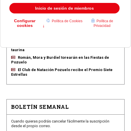
EN PORTADA
Pozuelo aprueba las 775 viviendas de Huerta Grande
Pozuelo confirma los conciertos para las fiestas
Consolación
Pozuelo abre la venta de entradas para su feria
taurina
Román, Mora y Burdiel torearán en las Fiestas de
Pozuelo
El Club de Natación Pozuelo recibe el Premio Siete
Estrellas
BOLETÍN SEMANAL
Cuando quieras podrás cancelar fácilmente la suscripción
desde el propio correo.