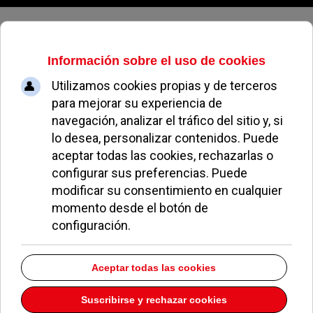
Domingo, 09 de agosto de 2026
Herbolario Salus
Dirección:
C/ Roberto Martín Holgado s/n
Pozuelo de Alarcón
Madrid
28223
Teléfono:
917156986
Descargar la información como:
vCard